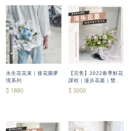
永生花花束｜後花園夢
【完售】2022春季鮮花
境系列
課程｜漫步花叢｜雙人
同行9折優惠
$ 1880
$ 5000