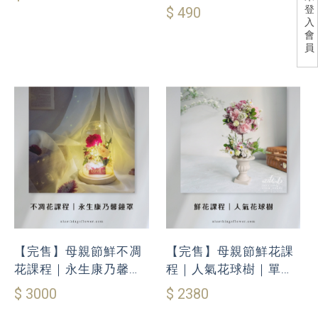
登
$ 490
入
會
員
【完售】母親節鮮不凋
【完售】母親節鮮花課
花課程｜永生康乃馨玻
程｜人氣花球樹｜單人
璃鐘罩｜單人9折優惠
9折優惠
$ 3000
$ 2380