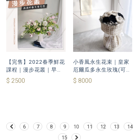
【完售】2022春季鮮花
小香風永生花束｜皇家
課程｜漫步花叢｜早鳥
厄爾瓜多永生玫瑰(可客
單人95折優惠
製配色)
$ 2500
$ 8000
6
7
8
9
10
11
12
13
14
15