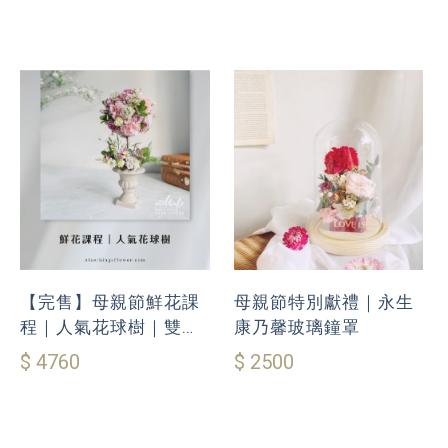
【完售】母親節鮮花課
母親節特別獻禮｜永生
程｜人氣花球樹｜雙人
康乃馨玻璃鐘罩
85折優惠
$ 4760
$ 2500