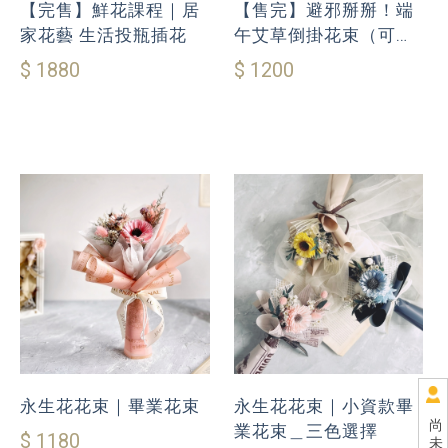
【完售】鮮花課程｜居
【售完】避邪掰掰！端
家花藝 生活投瓶插花
午艾草倒掛花束（可自
然乾燥、限到店自取）
$ 1880
$ 1200
永生花花束｜畢業花束
永生花花束｜小資款畢
尚
業花束＿三色選擇
$ 1180
未