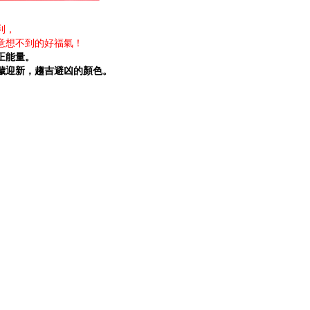
利，
意想不到的好福氣
！
正能量。
穢迎新，趨吉避凶的顏色。