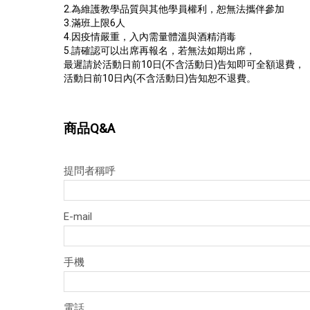
2.為維護教學品質與其他學員權利，恕無法攜伴參加
3.滿班上限6人
4.
因疫情嚴重，入內需量體溫與酒精消毒
5.請確認可以出席再報名，若無法如期出席，
最遲請於活動日前10日(不含活動日)告知即可全額退費，
活動日前10日內(不含活動日)告知恕不退費。
商品Q&A
提問者稱呼
E-mail
手機
電話