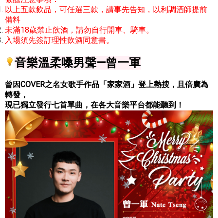
以上五款飲品，可任選三款，請事先告知，以利調酒師提前
備料
未滿18歲禁止飲酒，請勿自行開車、騎車。
入場須先簽訂理性飲酒同意書。
音樂
溫柔嗓男聲—曾一軍
曾因COVER之名女歌手作品「家家酒」登上熱搜，且倍廣為
轉發，
現已獨立發行七首單曲，在各大音樂平台都能聽到！