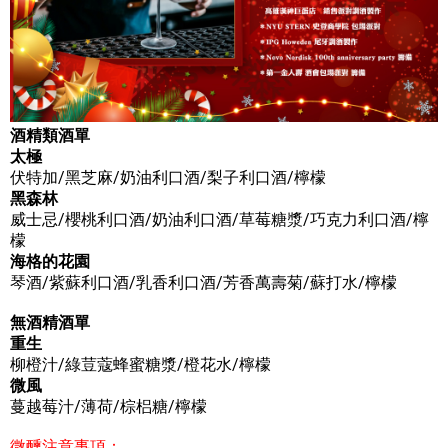
酒精類酒單
太極
伏特加/黑芝麻/奶油利口酒/梨子利口酒/檸檬
黑森林
威士忌/櫻桃利口酒/奶油利口酒/草莓糖漿/巧克力利口酒/檸
檬
海格的花園
琴酒/紫蘇利口酒/乳香利口酒/芳香萬壽菊/蘇打水/檸檬
無酒精酒單
重生
柳橙汁/綠荳蔻蜂蜜糖漿/橙花水/檸檬
微風
蔓越莓汁/薄荷/棕梠糖/檸檬
微醺注意事項：