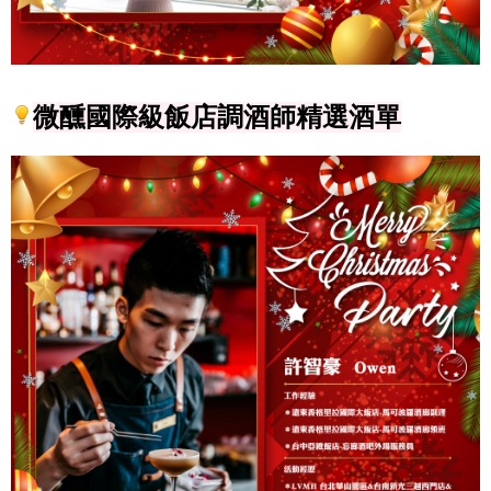
微醺
國際級飯店調酒師精選酒單