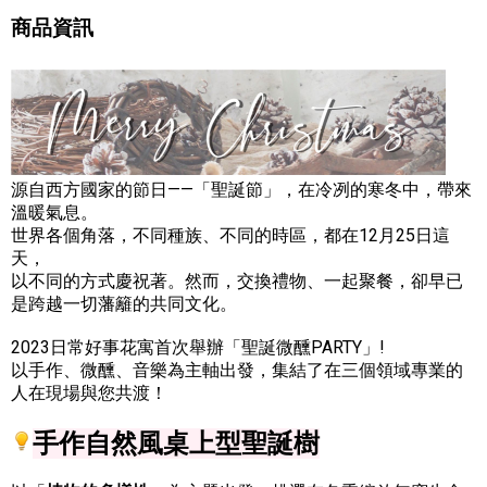
商品資訊
源自西方國家的節日——「聖誕節」，在冷冽的寒冬中，帶來
溫暖氣息。
世界各個角落，不同種族、不同的時區，都在12月25日這
天，
以不同的方式慶祝著。然而，交換禮物、一起聚餐，卻早已
是跨越一切藩籬的共同文化。
2023日常好事花寓首次舉辦「聖誕微醺PARTY」!
以手作、微醺、音樂為主軸出發，集結了在三個領域專業的
人在現場與您共渡！
手作
自然風桌上型聖誕樹