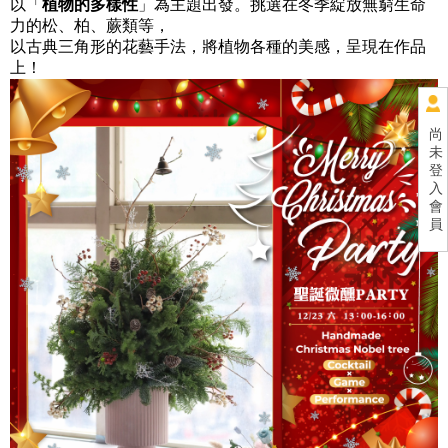
以「
植物的多樣性
」為主題出發。挑選在冬季綻放無窮生命
力的松、柏、蕨類等，
以古典三角形的花藝手法，將植物各種的美感，呈現在作品
上！
尚
未
登
入
會
員