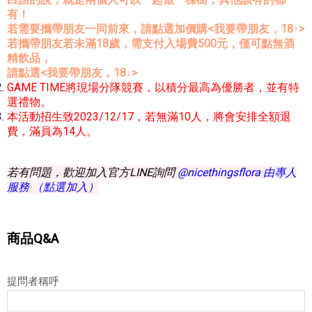
有！
若需要攜帶朋友一同前來，請點選加價購<我要帶朋友，18↑>
若攜帶朋友若未滿18歲，需支付入場費500元，僅可點無酒
精飲品，
請點選<我要帶朋友，18↓>
GAME TIME將現場分隊競賽，以積分最高為優勝者，並有特
選禮物。
本活動招生致2023/12/17，若無滿10人，將會安排全額退
費，滿員為14人。
若有問題，歡迎加入官方LINE詢問
@nicethingsflora 由專人
服務 （點選加入）
商品Q&A
提問者稱呼